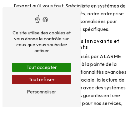
l'expert qu'il vous faut. Spécialiste en systèmes de
sécurité et de contrôle d'accès, notre entreprise
propose des solutions personnalisées pour
répondre à vos besoins spécifiques.
Ce site utilise des cookies et
vous donne le contrôle sur
Des Portiers Contrôles Innovants et
ceux que vous souhaitez
Performants
activer
Les portiers contrôles proposés par ALARME
TELECOM SERVICE sont à la pointe de la
Tout accepter
technologie. Grâce à des fonctionnalités avancées
Tout refuser
telles que la reconnaissance faciale, la lecture de
badges ou encore l'intégration avec des systèmes
Personnaliser
d'alarme, nos solutions vous garantissent une
sécurité optimale. En optant pour nos services,
vous bénéficiez d'une protection efficace contre
les intrusions et les accès non autorisés.
Une Installation Professionnelle et
Personnalisée