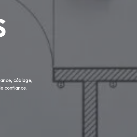
S
lance, câblage,
de confiance.